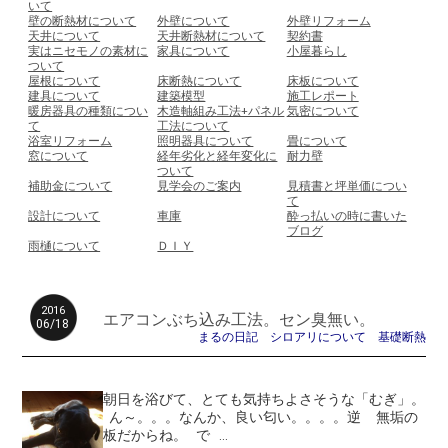
いて
壁の断熱材について
外壁について
外壁リフォーム
天井について
天井断熱材について
契約書
実はニセモノの素材に
家具について
小屋暮らし
ついて
屋根について
床断熱について
床板について
建具について
建築模型
施工レポート
暖房器具の種類につい
木造軸組み工法+パネル
気密について
て
工法について
浴室リフォーム
照明器具について
畳について
窓について
経年劣化と経年変化に
耐力壁
ついて
補助金について
見学会のご案内
見積書と坪単価につい
て
設計について
車庫
酔っ払いの時に書いた
ブログ
雨樋について
ＤＩＹ
2016
エアコンぶち込み工法。セン臭無い。
06/18
まるの日記
シロアリについて
基礎断熱
朝日を浴びて、とても気持ちよさそうな「むぎ」。
ん～。。。なんか、良い匂い。。。。逆 無垢の
板だからね。 で ...