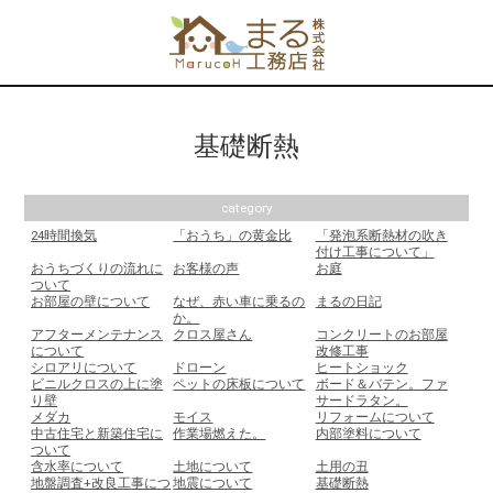
基礎断熱
category
24時間換気
「おうち」の黄金比
「発泡系断熱材の吹き
付け工事について」
おうちづくりの流れに
お客様の声
お庭
ついて
お部屋の壁について
なぜ、赤い車に乗るの
まるの日記
か。
アフターメンテナンス
クロス屋さん
コンクリートのお部屋
について
改修工事
シロアリについて
ドローン
ヒートショック
ビニルクロスの上に塗
ペットの床板について
ボード＆バテン。ファ
り壁
サードラタン。
メダカ
モイス
リフォームについて
中古住宅と新築住宅に
作業場燃えた。
内部塗料について
ついて
含水率について
土地について
土用の丑
地盤調査+改良工事につ
地震について
基礎断熱