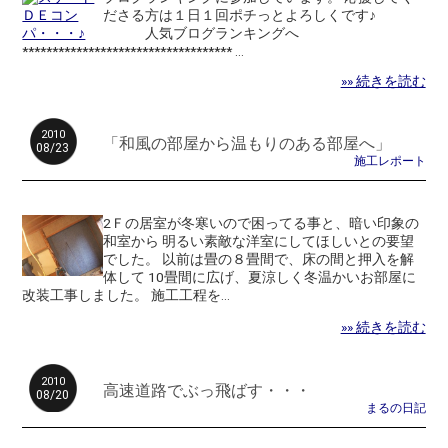
ださる方は１日１回ポチっとよろしくです♪
人気ブログランキングへ
*********************************** ...
»» 続きを読む
2010
「和風の部屋から温もりのある部屋へ」
08/23
施工レポート
2Ｆの居室が冬寒いので困ってる事と、暗い印象の
和室から 明るい素敵な洋室にしてほしいとの要望
でした。 以前は畳の８畳間で、床の間と押入を解
体して 10畳間に広げ、夏涼しく冬温かいお部屋に
改装工事しました。 施工工程を...
»» 続きを読む
2010
高速道路でぶっ飛ばす・・・
08/20
まるの日記