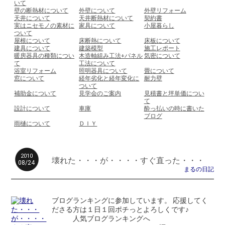
いて
壁の断熱材について
外壁について
外壁リフォーム
天井について
天井断熱材について
契約書
実はニセモノの素材に
家具について
小屋暮らし
ついて
屋根について
床断熱について
床板について
建具について
建築模型
施工レポート
暖房器具の種類につい
木造軸組み工法+パネル
気密について
て
工法について
浴室リフォーム
照明器具について
畳について
窓について
経年劣化と経年変化に
耐力壁
ついて
補助金について
見学会のご案内
見積書と坪単価につい
て
設計について
車庫
酔っ払いの時に書いた
ブログ
雨樋について
ＤＩＹ
2010
壊れた・・・が・・・・すぐ直った・・・
08/24
まるの日記
ブログランキングに参加しています。 応援してく
ださる方は１日１回ポチっとよろしくです♪
人気ブログランキングへ