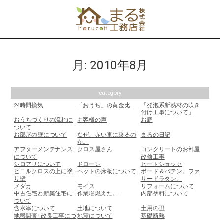
月:
2010年8月
category
24時間換気
「おうち」の黄金比
「発泡系断熱材の吹き
付け工事について」
おうちづくりの流れに
お客様の声
お庭
ついて
お部屋の壁について
なぜ、赤い車に乗るの
まるの日記
か。
アフターメンテナンス
クロス屋さん
コンクリートのお部屋
について
改修工事
シロアリについて
ドローン
ヒートショック
ビニルクロスの上に塗
ペットの床板について
ボード＆バテン。ファ
り壁
サードラタン。
メダカ
モイス
リフォームについて
中古住宅と新築住宅に
作業場燃えた。
内部塗料について
ついて
含水率について
土地について
土用の丑
地盤調査+改良工事につ
地震について
基礎断熱