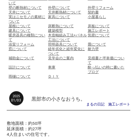
いて
壁の断熱材について
外壁について
外壁リフォーム
天井について
天井断熱材について
契約書
実はニセモノの素材に
家具について
小屋暮らし
ついて
屋根について
床断熱について
床板について
建具について
建築模型
施工レポート
暖房器具の種類につい
木造軸組み工法+パネル
気密について
て
工法について
浴室リフォーム
照明器具について
畳について
窓について
経年劣化と経年変化に
耐力壁
ついて
補助金について
見学会のご案内
見積書と坪単価につい
て
設計について
車庫
酔っ払いの時に書いた
ブログ
雨樋について
ＤＩＹ
2025
黒部市の小さなおうち。
01/03
まるの日記
施工レポート
敷地面積：約50坪
延床面積：約27坪
4人住まいの住宅です。