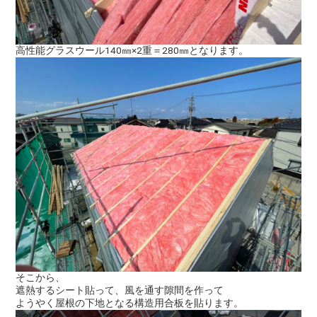
高性能グラスウール140㎜×2重＝280㎜となります。
そこから、
遮熱するシート貼って、風を通す隙間を作って
ようやく屋根の下地となる構造用合板を貼ります。