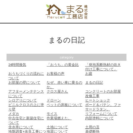
まるの日記
category
24時間換気
「おうち」の黄金比
「発泡系断熱材の吹き
付け工事について」
おうちづくりの流れに
お客様の声
お庭
ついて
お部屋の壁について
なぜ、赤い車に乗るの
まるの日記
か。
アフターメンテナンス
クロス屋さん
コンクリートのお部屋
について
改修工事
シロアリについて
ドローン
ヒートショック
ビニルクロスの上に塗
ペットの床板について
ボード＆バテン。ファ
り壁
サードラタン。
メダカ
モイス
リフォームについて
中古住宅と新築住宅に
作業場燃えた。
内部塗料について
ついて
含水率について
土地について
土用の丑
地盤調査+改良工事につ
地震について
基礎断熱