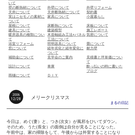
いて
壁の断熱材について
外壁について
外壁リフォーム
天井について
天井断熱材について
契約書
実はニセモノの素材に
家具について
小屋暮らし
ついて
屋根について
床断熱について
床板について
建具について
建築模型
施工レポート
暖房器具の種類につい
木造軸組み工法+パネル
気密について
て
工法について
浴室リフォーム
照明器具について
畳について
窓について
経年劣化と経年変化に
耐力壁
ついて
補助金について
見学会のご案内
見積書と坪単価につい
て
設計について
車庫
酔っ払いの時に書いた
ブログ
雨樋について
ＤＩＹ
2006
メリークリスマス
12/28
まるの日記
今日は、めぐ(妻）と、つき(次女）が風邪をひいてダウン。
そのため、うた(長女）の面倒は自分が見ることになった。
午前中は、家の掃除をして、午後からは外室することになり