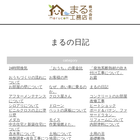
まるの日記
category
24時間換気
「おうち」の黄金比
「発泡系断熱材の吹き
付け工事について」
おうちづくりの流れに
お客様の声
お庭
ついて
お部屋の壁について
なぜ、赤い車に乗るの
まるの日記
か。
アフターメンテナンス
クロス屋さん
コンクリートのお部屋
について
改修工事
シロアリについて
ドローン
ヒートショック
ビニルクロスの上に塗
ペットの床板について
ボード＆バテン。ファ
り壁
サードラタン。
メダカ
モイス
リフォームについて
中古住宅と新築住宅に
作業場燃えた。
内部塗料について
ついて
含水率について
土地について
土用の丑
地盤調査+改良工事につ
地震について
基礎断熱